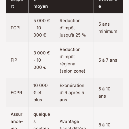
rt
moyen
e
5 000 €
Réduction
5 ans
FCPI
- 10
d’impôt
minimum
000 €
jusqu’à 25 %
Réduction
3 000 €
d’impôt
FIP
- 10
5 à 7 ans
régional
000 €
(selon zone)
10 000
Exonération
5 à 10
FCPR
€ et
d’IR après 5
ans
plus
ans
Assur
quelque
ance-
s
Avantage
8 à 10
vie
centain
fiscal différé