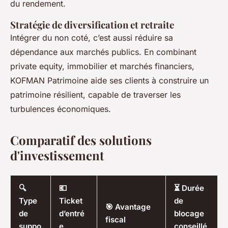
du rendement.
Stratégie de diversification et retraite
Intégrer du non coté, c’est aussi réduire sa
dépendance aux marchés publics. En combinant
private equity, immobilier et marchés financiers,
KOFMAN Patrimoine aide ses clients à construire un
patrimoine résilient, capable de traverser les
turbulences économiques.
Comparatif des solutions
d'investissement
🔍
💶
⏳ Durée
Type
Ticket
de
🎯 Avantage
de
d’entré
blocage
fiscal
suppo
e
conseillé