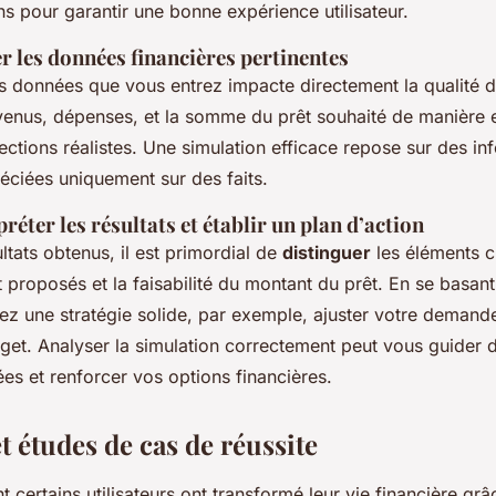
 pour garantir une bonne expérience utilisateur.
er les données financières pertinentes
 données que vous entrez impacte directement la qualité de
venus, dépenses, et la somme du prêt souhaité de manière 
ections réalistes. Une simulation efficace repose sur des in
éciées uniquement sur des faits.
préter les résultats et établir un plan d’action
ultats obtenus, il est primordial de
distinguer
les éléments c
êt proposés et la faisabilité du montant du prêt. En se basant
rez une stratégie solide, par exemple, ajuster votre demand
get. Analyser la simulation correctement peut vous guider d
ées et renforcer vos options financières.
 études de cas de réussite
ertains utilisateurs ont transformé leur vie financière grâc