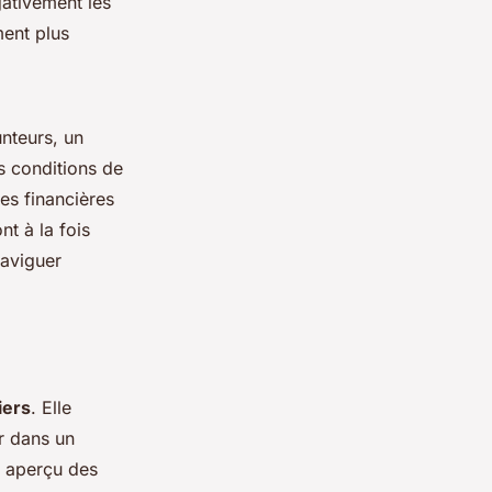
gativement les
ment plus
nteurs, un
es conditions de
es financières
t à la fois
aviguer
iers
. Elle
r dans un
un aperçu des