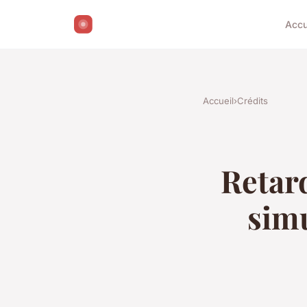
Accu
Accueil
›
Crédits
Retar
simu