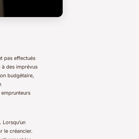
t pas effectués
re à des imprévus
ion budgétaire,
n
s emprunteurs
. Lorsqu’un
r le créancier.