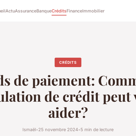
eil
Actu
Assurance
Banque
Crédits
Finance
Immobilier
CRÉDITS
ds de paiement: Comm
lation de crédit peut
aider?
Ismaël
•
25 novembre 2024
•
5 min de lecture