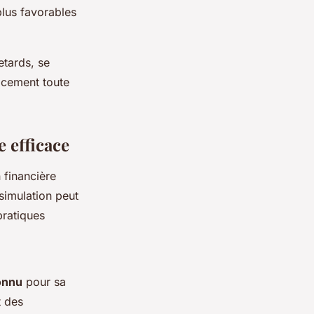
plus favorables
etards, se
acement toute
 efficace
 financière
simulation peut
pratiques
onnu
pour sa
t des