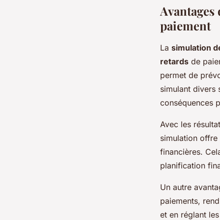
Avantages d
paiement
La
simulation d
retards
de paiem
permet de prévoi
simulant divers 
conséquences po
Avec les résulta
simulation offre 
financières. Cela
planification fin
Un autre avantag
paiements, rendu
et en réglant les