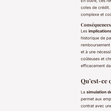
En outre, ces re
cotes de crédit.
complexe et co
Conséquences 
Les
implication
historique de pa
remboursement f
et à une nécessi
coûteuses et ch
efficacement dan
Qu’est-ce q
La
simulation d
permet aux emp
contrat avec une