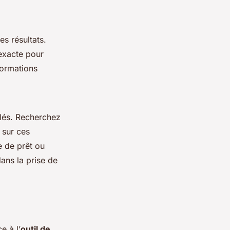
s résultats.
exacte pour
formations
lés. Recherchez
 sur ces
e de prêt ou
ans la prise de
e à l’
outil de