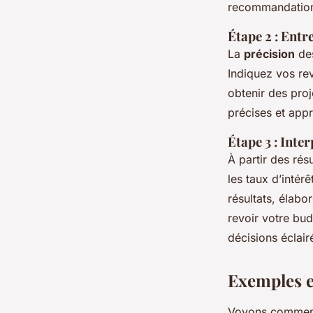
recommandations
Étape 2 : Entr
La
précision
des
Indiquez vos re
obtenir des proj
précises et appr
Étape 3 : Inter
À partir des rés
les taux d’intér
résultats, élabo
revoir votre bud
décisions éclair
Exemples et
Voyons comment c